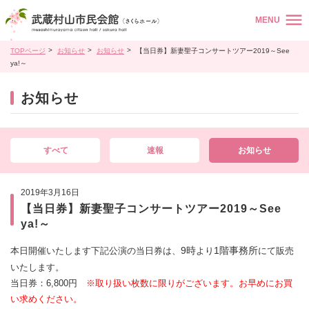
MENU
TOPページ
お知らせ
お知らせ
【当日券】新妻聖子コンサートツアー2019～See
ya!～
お知らせ
すべて
速報
お知らせ
2019年3月16日
【当日券】新妻聖子コンサートツアー2019～See
ya!～
9時
1階事務所
本日開催いたします下記公演の当日券は、
より
にて販売
いたします。
当日券：6,800円
※取り扱い枚数に限りがございます。お早めにお買
い求めください。