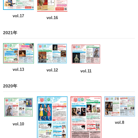
vol.17
vol.16
2021年
vol.13
vol.12
vol.11
2020年
vol.8
vol.10