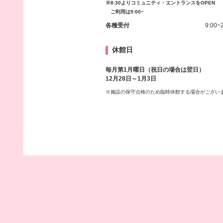
※8:30よりコミュニティ・エントランスをOPEN
ご利用は9:00~
各種受付
9:00~
休館日
毎月第1月曜日（祝日の場合は翌日）
12月28日～1月3日
※施設の保守点検のため臨時休館する場合がござい