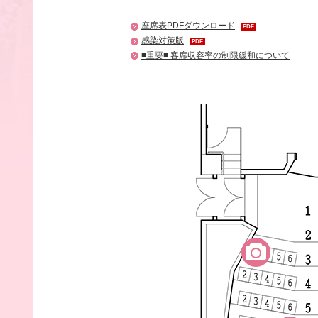
座席表PDFダウンロード
PDF
感染対策版
PDF
■重要■ 客席収容率の制限緩和について