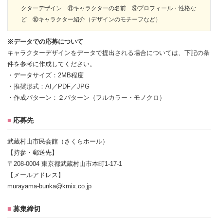
クターデザイン ⑧キャラクターの名前 ⑨プロフィール・性格な
ど ⑩キャラクター紹介（デザインのモチーフなど）
※データでの応募について
キャラクターデザインをデータで提出される場合については、下記の条
件を参考に作成してください。
・データサイズ：2MB程度
・推奨形式：AI／PDF／JPG
・作成パターン：２パターン（フルカラー・モノクロ）
■
応募先
武蔵村山市民会館（さくらホール）
【持参・郵送先】
〒208-0004 東京都武蔵村山市本町1-17-1
【メールアドレス】
murayama-bunka@kmix.co.jp
■
募集締切