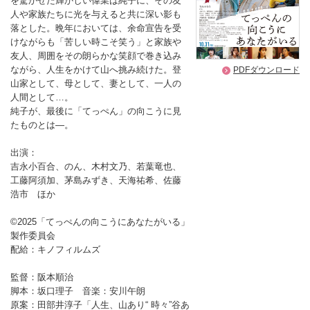
を驚かせた輝かしい偉業は純子に、その友
人や家族たちに光を与えると共に深い影も
落とした。晩年においては、余命宣告を受
けながらも「苦しい時こそ笑う」と家族や
友人、周囲をその朗らかな笑顔で巻き込み
ながら、人生をかけて山へ挑み続けた。登
PDFダウンロード
山家として、母として、妻として、一人の
人間として…。
純子が、最後に「てっぺん」の向こうに見
たものとは―。
出演：
吉永小百合、のん、木村文乃、若葉竜也、
工藤阿須加、茅島みずき、天海祐希、佐藤
浩市 ほか
©2025「てっぺんの向こうにあなたがいる」
製作委員会
配給：キノフィルムズ
監督：阪本順治
脚本：坂口理子 音楽：安川午朗
原案：田部井淳子「人生、山あり“ 時々”谷あ