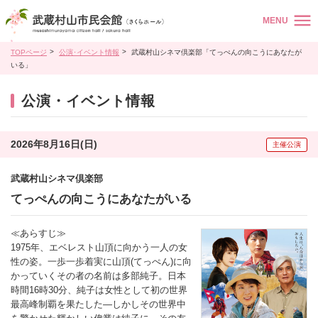
MENU
TOPページ
公演･イベント情報
武蔵村山シネマ倶楽部「てっぺんの向こうにあなたが
いる」
公演・イベント情報
2026年8月16日(日)
主催公演
武蔵村山シネマ倶楽部
てっぺんの向こうにあなたがいる
≪あらすじ≫
1975年、エベレスト山頂に向かう一人の女
性の姿。一歩一歩着実に山頂(てっぺん)に向
かっていくその者の名前は多部純子。日本
時間16時30分、純子は女性として初の世界
最高峰制覇を果たした―しかしその世界中