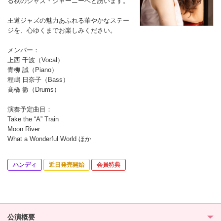
る秋のジャズ・ジャーニーへと誘います。
王道ジャズの魅力あふれる華やかなステー
ジを、心ゆくまでお楽しみください。
メンバー：
上西 千波（Vocal）
青柳 誠（Piano）
程嶋 日奈子（Bass）
髙橋 徹（Drums）
演奏予定曲目：
Take the “A” Train
Moon River
What a Wonderful World ほか
ハンディ
近日発売開始
会員特典
公演概要