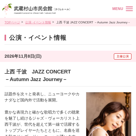
MENU
TOPページ
公演･イベント情報
上西 千波 JAZZ CONCERT －Autumn Jazz Journey－
公演・イベント情報
2026年11月8日(日)
主催公演
上西 千波 JAZZ CONCERT
－Autumn Jazz Journey－
話題作を次々と発表し、ニューヨークやカ
ナダなど国内外で活動を展開。
豊かな表現力と確かな歌唱力で多くの聴衆
を魅了し続けるジャズ・ヴォーカリスト上
西千波が、世代を超えて第一線で活躍する
トッププレイヤーたちとともに、名曲を巡