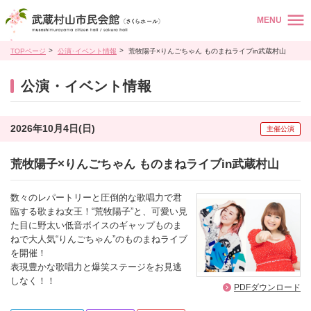
MENU
TOPページ
公演･イベント情報
荒牧陽子×りんごちゃん ものまねライブin武蔵村山
公演・イベント情報
2026年10月4日(日)
主催公演
荒牧陽子×りんごちゃん ものまねライブin武蔵村山
数々のレパートリーと圧倒的な歌唱力で君
臨する歌まね女王！“荒牧陽子”と、可愛い見
た目に野太い低音ボイスのギャップものま
ねで大人気“りんごちゃん”のものまねライブ
を開催！
表現豊かな歌唱力と爆笑ステージをお見逃
しなく！！
PDFダウンロード