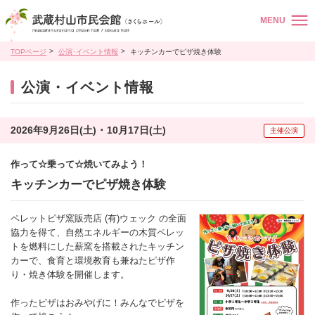
MENU
TOPページ
公演･イベント情報
キッチンカーでピザ焼き体験
公演・イベント情報
2026年9月26日(土) ･ 10月17日(土)
主催公演
作って☆乗って☆焼いてみよう！
キッチンカーでピザ焼き体験
ペレットピザ窯販売店 (有)ウェック の全面
協力を得て、自然エネルギーの木質ペレッ
トを燃料にした薪窯を搭載されたキッチン
カーで、食育と環境教育も兼ねたピザ作
り・焼き体験を開催します。
作ったピザはおみやげに！みんなでピザを