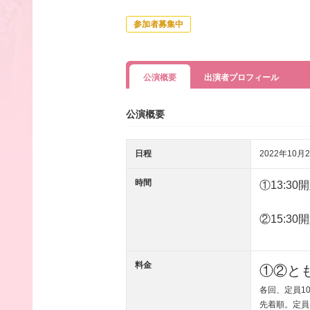
参加者募集中
公演概要
出演者プロフィール
公演概要
日程
2022年10月2
時間
①13
:30
②15
:30
料金
①②とも
各回、定員1
先着順。定員