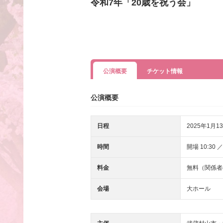
令和7年「20歳を祝う会」
公演概要
チケット情報
公演概要
日程
2025年1月1
時間
開場 10:30 ／
料金
無料（関係者
会場
大ホール