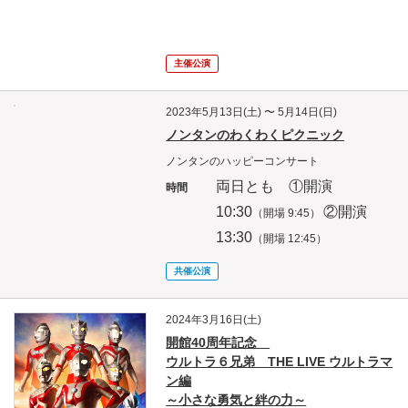
主催公演
2023年5月13日(土) 〜 5月14日(日)
ノンタンのわくわくピクニック
ノンタンのハッピーコンサート
両日とも ①開演
時間
10
:30
②開演
（開場 9:45）
13:30
（開場 12
:45）
共催公演
2024年3月16日(土)
開館40周年記念
ウルトラ６兄弟 THE LIVE ウルトラマ
ン編
～小さな勇気と絆の力～