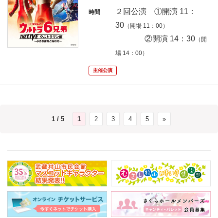
２回公演 ①開演 11：
時間
30
（開場 11：00）
②開演 14：30
（開
場 14：00
）
主催公演
1 / 5
1
2
3
4
5
»