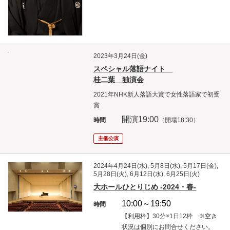
2023年3月24日(金)
スペシャル落語ナイト
桂二葉 独演会
2021年NHK新人落語大賞で女性落語家で初受
賞
開演19
:00
時間
（開場18:30）
主催公演
2024年4月24日(水), 5月8日(水), 5月17日(金),
5月28日(火), 6月12日(水), 6月25日(火)
大ホールひとりじめ -2024・春-
10:00～19:50
時間
【利用枠】30分×1日12枠 ※空き
状況は個別にお問合せください。