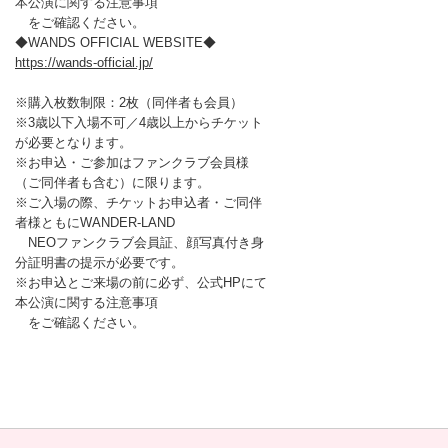
本公演に関する注意事項
をご確認ください。
◆WANDS OFFICIAL WEBSITE◆
https://wands-official.jp/
※購入枚数制限：2枚（同伴者も会員）
※3歳以下入場不可／4歳以上からチケット
が必要となります。
※お申込・ご参加はファンクラブ会員様
（ご同伴者も含む）に限ります。
※ご入場の際、チケットお申込者・ご同伴
者様ともにWANDER-LAND
NEOファンクラブ会員証、顔写真付き身
分証明書の提示が必要です。
※お申込とご来場の前に必ず、公式HPにて
本公演に関する注意事項
をご確認ください。