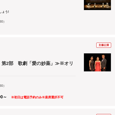
ょう!
30）
主催公演
 第2部 歌劇「愛の妙薬」≫※オリ
30）
：00～
※初日は電話予約のみ※座席選択不可