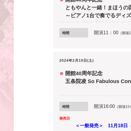
ともやんと一緒！まほうの
～ピアノ1台で奏でるディ
開演11：00
時間
（開場1
2024年2月10日(土)
開館40周年記念
五条院凌 So Fabulous Conc
開演16
:00
時間
（開場15:
発売日
＜一般発売＞ 11月18日（土