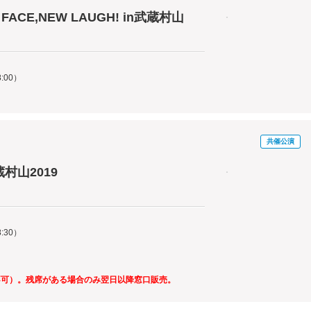
CE,NEW LAUGH! in武蔵村山
:00）
共催公演
村山2019
:30）
不可）。残席がある場合のみ翌日以降窓口販売。