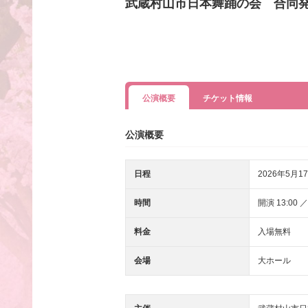
武蔵村山市日本舞踊の会 合同
公演概要
チケット情報
公演概要
日程
2026年5月17
時間
開演 13:00 ／
料金
入場無料
会場
大ホール