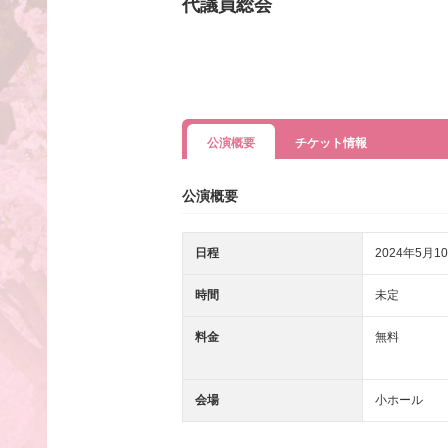
代議員総会
公演概要
チケット情報
公演概要
日程
2024年5月10
時間
未定
料金
無料
会場
小ホール