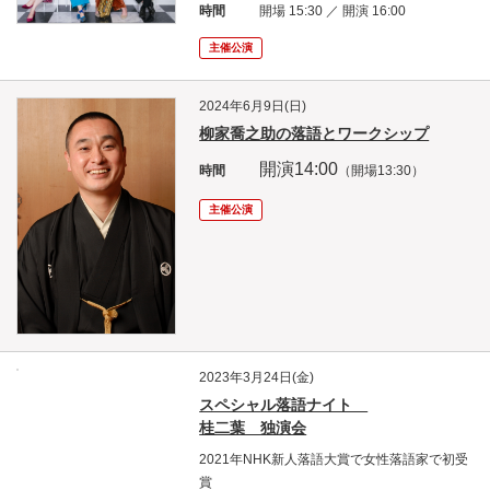
時間
開場 15:30 ／ 開演 16:00
主催公演
2024年6月9日(日)
柳家喬之助の落語とワークシップ
開演14
:00
時間
（開場13:30）
主催公演
2023年3月24日(金)
スペシャル落語ナイト
桂二葉 独演会
2021年NHK新人落語大賞で女性落語家で初受
賞