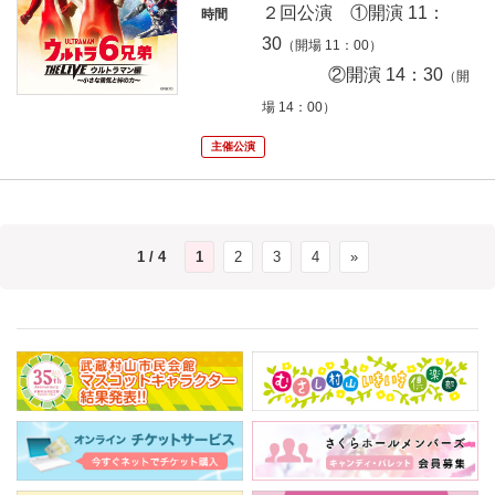
２回公演 ①開演 11：
時間
30
（開場 11：00）
②開演 14：30
（開
場 14：00
）
主催公演
1 / 4
1
2
3
4
»