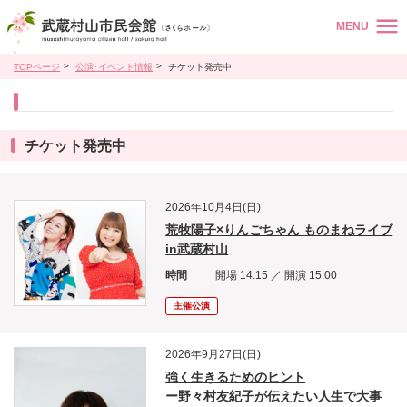
MENU
TOPページ
公演･イベント情報
チケット発売中
チケット発売中
2026年10月4日(日)
荒牧陽子×りんごちゃん ものまねライブ
in武蔵村山
時間
開場 14:15 ／ 開演 15:00
主催公演
2026年9月27日(日)
強く生きるためのヒント
ー野々村友紀子が伝えたい人生で大事