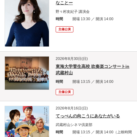
なことー
野々村友紀子 講演会
時間
開場 13:30
／ 開演 14:00
主催公演
2026年8月30日(日)
東海大学菅生高校 吹奏楽コンサートin
武蔵村山
時間
開場 13:15 ／ 開演 14:00
主催公演
2026年8月16日(日)
てっぺんの向こうにあなたがいる
武蔵村山シネマ倶楽部
時間
開場 13:15 ／ 開演 14:00（上映時間