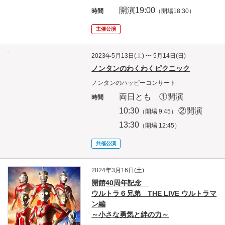
開演19
:00
時間
（開場18:30）
主催公演
2023年5月13日(土) 〜 5月14日(日)
ノンタンのわくわくピクニック
ノンタンのハッピーコンサート
両日とも ①開演
時間
10
:30
②開演
（開場 9:45）
13:30
（開場 12
:45）
共催公演
2024年3月16日(土)
開館40周年記念
ウルトラ６兄弟 THE LIVE ウルトラマ
ン編
～小さな勇気と絆の力～