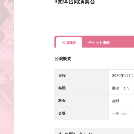
3団体合同演奏会
公演概要
チケット情報
公演概要
日程
2020年11月1
時間
開演 １３：
料金
無料
会場
小ホール