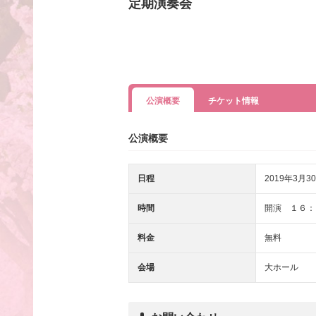
定期演奏会
公演概要
チケット情報
公演概要
日程
2019年3月30
時間
開演 １６：
料金
無料
会場
大ホール