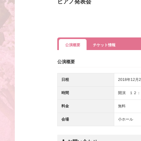
ピアノ発表会
公演概要
チケット情報
公演概要
日程
2018年12月2
時間
開演 １２：
料金
無料
会場
小ホール