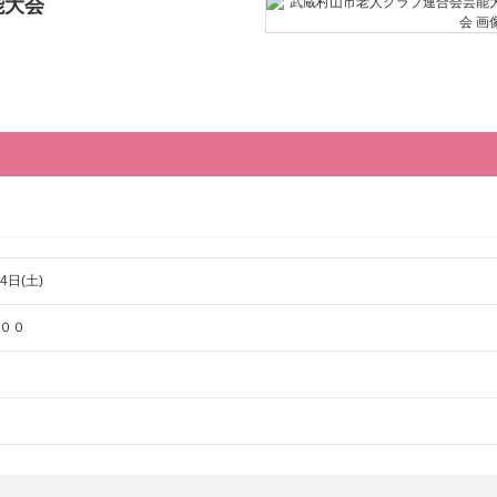
能大会
4日(土)
００