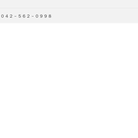
：０４２－５６２－０９９８