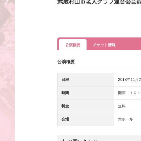
武蔵村山市老人クラブ連合会芸
公演概要
チケット情報
公演概要
日程
2018年11月2
時間
開演 １０：
料金
無料
会場
大ホール