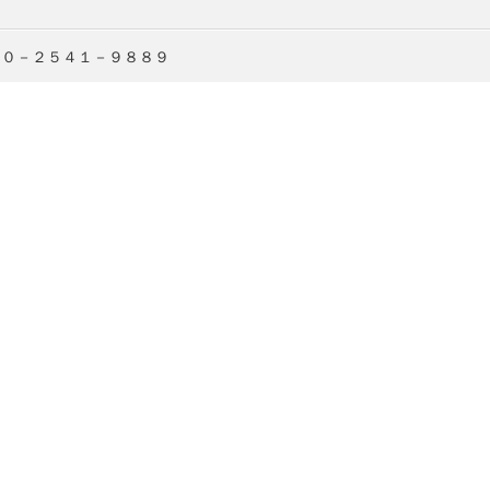
９０－２５４１－９８８９