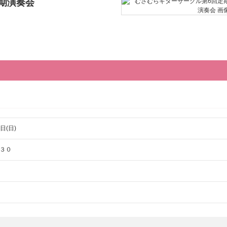
期演奏会
日(日)
３０