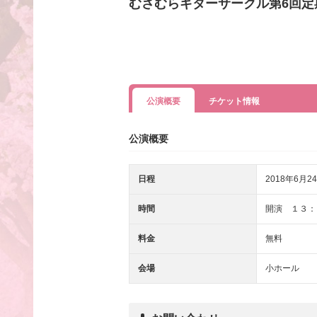
むさむらギターサークル第6回定
公演概要
チケット情報
公演概要
日程
2018年6月24
時間
開演 １３：
料金
無料
会場
小ホール