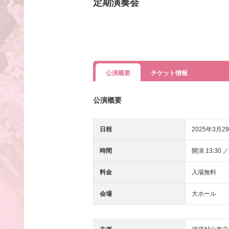
定期演奏会
公演概要
チケット情報
公演概要
日程
2025年3月29
時間
開演 13:30 ／
料金
入場無料
会場
大ホール