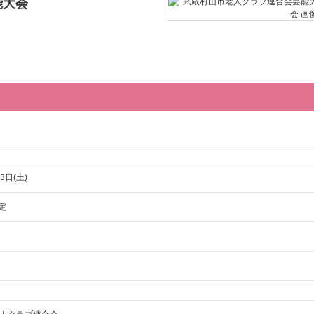
能大会
3日(土)
予定