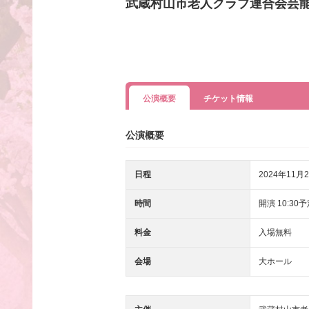
武蔵村山市老人クラブ連合会芸
公演概要
チケット情報
公演概要
日程
2024年11月2
時間
開演 10:30
料金
入場無料
会場
大ホール