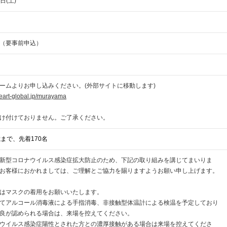
日(土)
（要事前申込）
ームよりお申し込みください。(外部サイトに移動します)
heart-global.jp/murayama
け付けておりません。ご了承ください。
歳まで、先着
170名
新型コロナウイルス感染症拡大防止のため、下記の取り組みを講じてまいりま
お客様におかれましては、ご理解とご協力を賜りますようお願い申し上げます。
はマスクの着用をお願いいたします。
てアルコール消毒液による手指消毒、非接触型体温計による検温を予定しており
良が認められる場合は、来場を控えてください。
ウイルス感染症陽性とされた方との濃厚接触がある場合は来場を控えてくださ