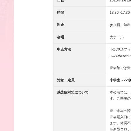
日程
2023年1月28
時間
13:30~17:30
料金
参加費 無料
会場
大ホール
申込方法
下記申込フォ
https://www.
※会館では受
対象・定員
小学生～22
感染症対策について
本公演では、
す。ご来場の
※ご来場の際
※会場入口に
ます。体調不
※新型コロナ