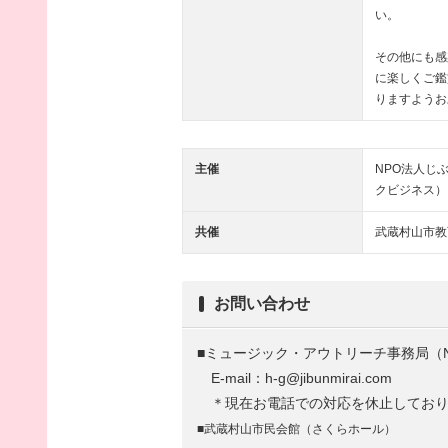
い。
その他にも感
に楽しくご鑑
りますようお
主催
NPO法人じ
クビジネス）
共催
武蔵村山市教
お問い合わせ
■ミュージック・アウトリーチ事務局（
E-mail：h-g@jibunmirai.com
＊現在お電話での対応を休止しており
■武蔵村山市民会館（さくらホール）