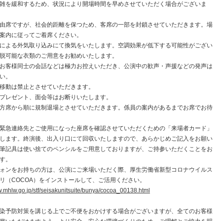
雑を緩和するため、状況により開場時間を早めさせていただく場合がございま
由席ですが、社会的距離を保つため、客席の一部を封鎖させていただきます。場
案内に従ってご着席ください。
による外気取り込みにて換気をいたします。空調効果が低下する可能性がござい
脱可能な衣類のご用意をお勧めいたします。
お客様同士の会話などは極力お控えいただき、公演中の歓声・声援などの発声は
い。
移動は禁止とさせていただきます。
プレゼント、面会等はお断りいたします。
方席から順に規制退場とさせていただきます。係員の案内があるまでお席でお待
緊急連絡先とご使用になった座席を確認させていただくための「来場者カード」
します。終演後、出入り口にて回収いたしますので、あらかじめご記入をお願い
筆記具は使い捨てのペンシルをご用意しておりますが、ご持参いただくことをお
す。
ォンをお持ちの方は、公演にご来場いただく際、厚生労働省新型コロナウイルス
リ（COCOA）をインストールして、ご活用ください。
w.mhlw.go.jp/stf/seisakunitsuite/bunya/cocoa_00138.html
染予防対策を講じる上でご不便をおかけする場合がございますが、全てのお客様