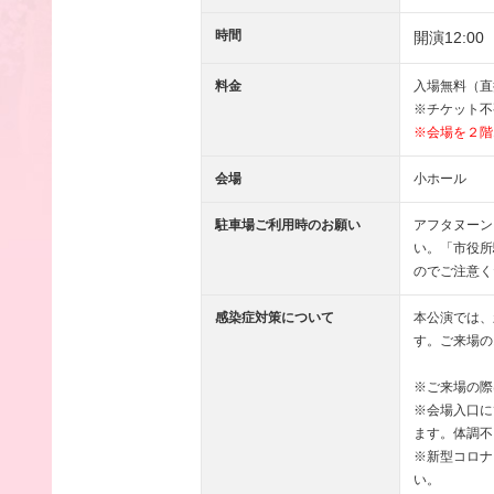
時間
開演12:00
料金
入場無料（直
※チケット不
※会場を２階
会場
小ホール
駐車場ご利用時のお願い
アフタヌーン
い。「市役所
のでご注意く
感染症対策について
本公演では、
す。ご来場の
※ご来場の際
※会場入口に
ます。体調不
※新型コロナ
い。