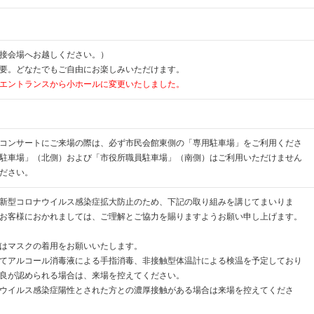
接会場へお越しください。）
要。どなたでもご自由にお楽しみいただけます。
エントランスから小ホールに変更いたしました。
コンサートにご来場の際は、必ず市民会館東側の「専用駐車場」をご利用くださ
駐車場」（北側）および「市役所職員駐車場」（南側）はご利用いただけません
ださい。
新型コロナウイルス感染症拡大防止のため、下記の取り組みを講じてまいりま
お客様におかれましては、ご理解とご協力を賜りますようお願い申し上げます。
はマスクの着用をお願いいたします。
てアルコール消毒液による手指消毒、非接触型体温計による検温を予定しており
良が認められる場合は、来場を控えてください。
ウイルス感染症陽性とされた方との濃厚接触がある場合は来場を控えてくださ