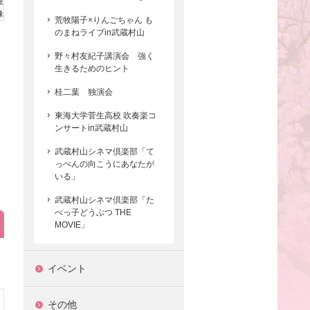
荒牧陽子×りんごちゃん も
のまねライブin武蔵村山
野々村友紀子講演会 強く
生きるためのヒント
桂二葉 独演会
東海大学菅生高校 吹奏楽コ
ンサートin武蔵村山
武蔵村山シネマ倶楽部「て
っぺんの向こうにあなたが
いる」
武蔵村山シネマ倶楽部「た
べっ子どうぶつ THE
MOVIE」
イベント
その他