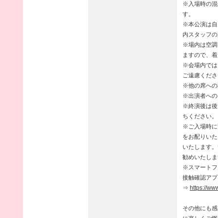
※入場時の混
す。
※本公演は自
内スタッフの
※場内は空調
ますので、着
※会場内では
ご遠慮くださ
※他の席への
※出演者への
※終演後は後
ちください。
※ご入場時に
をお配りいた
いたします。
勧めいたしま
※スマートフ
接触確認アプ
⇒
https://ww
その他にも感