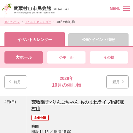
MENU
TOPページ
イベントカレンダー
10月の催し物
イベントカレンダー
公演･イベント情報
大ホール
小ホール
その他
2026年
前月
翌月
10月の催し物
荒牧陽子×りんごちゃん ものまねライブin武蔵
4日(日)
村山
主催公演
時間
開場 14:15 ／ 開演 15:00