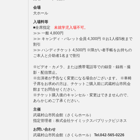
会場
大ホール
入場料等
■全席指定
未就学児入場不可。
≫≫ 一般 4,800円
≫≫ キャンディ・パレット会員 4,300円 ※お1人様5枚まで
割引
≫≫ ハンディチケット 4,500円 ※障がい者手帳をお持ちの
ご本人と介助者1名まで割引
※ビデオ・カメラ、または携帯電話等での録音・録画・撮
影・配信禁止。
※出演者が予告なく変更になる場合がございます。
※車椅
子席をお求めの方は、チケットご購入前に武蔵村山市民会
館までお問合せください。
※チケット購入後のキャンセル・変更はできませんので、
あらかじめご了承ください。
主催
武蔵村山市民会館（さくらホール）
指定管理者：株式会社ケイミックスパブリックビジネス
お問い合わせ
武蔵村山市民会館（さくらホール）
Tel.042-565-0226