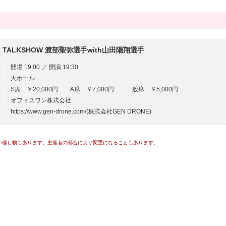
IUM TALKSHOW 渡部聖弥選手with山田陽翔選手
：
開場 19:00 ／ 開演 19:30
：
大ホール
：
S席 ￥20,000円 A席 ￥7,000円 一般席 ￥5,000円
：
オフィスワン株式会社
：
https://www.gen-drone.com/(株式会社GEN DRONE)
い催し物もあります。主催者の都合により変更になることもあります。