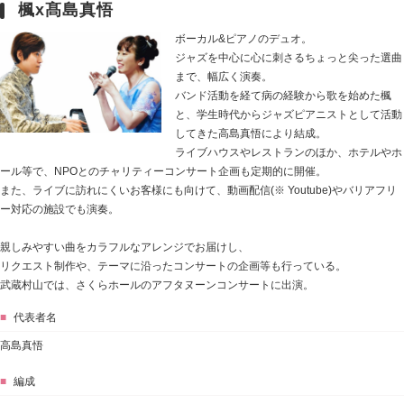
楓x髙島真悟
ボーカル&ピアノのデュオ。
ジャズを中心に心に刺さるちょっと尖った選曲
まで、幅広く演奏。
バンド活動を経て病の経験から歌を始めた楓
と、学生時代からジャズピアニストとして活動
してきた高島真悟により結成。
ライブハウスやレストランのほか、ホテルやホ
ール等で、NPOとのチャリティーコンサート企画も定期的に開催。
また、ライブに訪れにくいお客様にも向けて、動画配信(※ Youtube)やバリアフリ
ー対応の施設でも演奏。
親しみやすい曲をカラフルなアレンジでお届けし、
リクエスト制作や、テーマに沿ったコンサートの企画等も行っている。
武蔵村山では、さくらホールのアフタヌーンコンサートに出演。
■
代表者名
高島真悟
■
編成