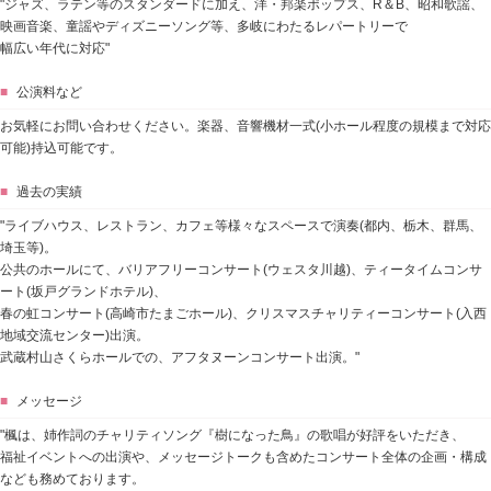
"ジャズ、ラテン等のスタンダードに加え、洋・邦楽ポップス、R＆B、昭和歌謡、
映画音楽、童謡やディズニーソング等、多岐にわたるレパートリーで
幅広い年代に対応"
■
公演料など
お気軽にお問い合わせください。楽器、音響機材一式(小ホール程度の規模まで対応
可能)持込可能です。
■
過去の実績
"ライブハウス、レストラン、カフェ等様々なスペースで演奏(都内、栃木、群馬、
埼玉等)。
公共のホールにて、バリアフリーコンサート(ウェスタ川越)、ティータイムコンサ
ート(坂戸グランドホテル)、
春の虹コンサート(高崎市たまごホール)、クリスマスチャリティーコンサート(入西
地域交流センター)出演。
武蔵村山さくらホールでの、アフタヌーンコンサート出演。"
■
メッセージ
"楓は、姉作詞のチャリティソング『樹になった鳥』の歌唱が好評をいただき、
福祉イベントへの出演や、メッセージトークも含めたコンサート全体の企画・構成
なども務めております。