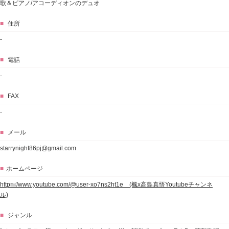
歌＆ピアノ/アコーディオンのデュオ
■
住所
-
■
電話
-
■
FAX
-
■
メール
starrynight86pj@gmail.com
■
ホームページ
https://www.youtube.com/@user-xo7ns2ht1e (楓x高島真悟Youtubeチャンネ
ル)
■
ジャンル